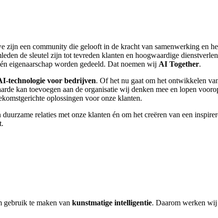
we zijn een community die gelooft in de kracht van samenwerking en het
leden de sleutel zijn tot tevreden klanten en hoogwaardige dienstver
t én eigenaarschap worden gedeeld. Dat noemen wij
AI Together
.
AI-technologie voor bedrijven
. Of het nu gaat om het ontwikkelen va
waarde kan toevoegen aan de organisatie wij denken mee en lopen voorop
ekomstgerichte oplossingen voor onze klanten.
duurzame relaties met onze klanten én om het creëren van een inspirer
t.
im gebruik te maken van
kunstmatige intelligentie
. Daarom werken wij m