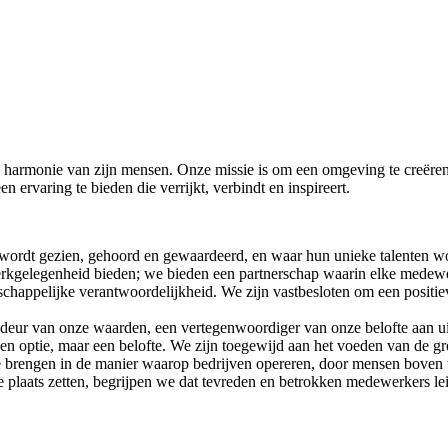
e harmonie van zijn mensen. Onze missie is om een omgeving te creëren w
n ervaring te bieden die verrijkt, verbindt en inspireert.
 wordt gezien, gehoord en gewaardeerd, en waar hun unieke talenten w
rkgelegenheid bieden; we bieden een partnerschap waarin elke medewer
schappelijke verantwoordelijkheid. We zijn vastbesloten om een posit
deur van onze waarden, een vertegenwoordiger van onze belofte aan uit
een optie, maar een belofte. We zijn toegewijd aan het voeden van de gro
e brengen in de manier waarop bedrijven opereren, door mensen boven wi
plaats zetten, begrijpen we dat tevreden en betrokken medewerkers leid