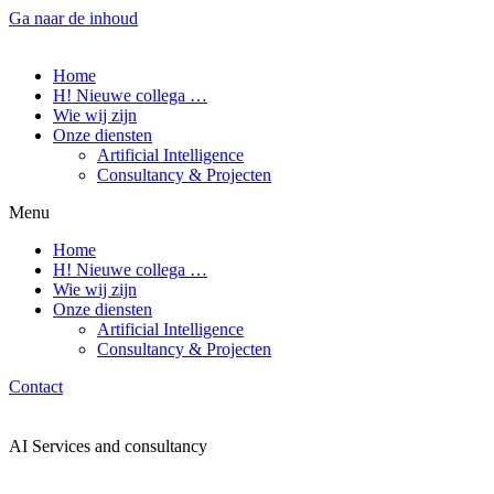
Ga naar de inhoud
Home
H! Nieuwe collega …
Wie wij zijn
Onze diensten
Artificial Intelligence
Consultancy & Projecten
Menu
Home
H! Nieuwe collega …
Wie wij zijn
Onze diensten
Artificial Intelligence
Consultancy & Projecten
Contact
AI Services and consultancy