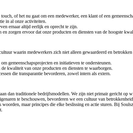
e touch, of het nu gaat om een medewerker, een klant of een gemeensch
 in al onze activiteiten.
ven ernaar altijd eerlijk en oprecht te zijn.
 en zorgen ervoor dat onze producten en diensten van de hoogste kwalit
 cultuur waarin medewerkers zich niet alleen gewaardeerd en betrokken
es om gemeenschapsprojecten en initiatieven te ondersteunen.
om de kwaliteit van onze producten en diensten te waarborgen.
ssen die transparantie bevorderen, zowel intern als extern.
an dan traditionele bedrijfsmodellen. We zijn niet primair gericht op w
igenaren te beschouwen, bevorderen we een cultuur van betrokkenheid
hts woorden, maar principes die elke beslissing en actie sturen. Bij Sou
t.