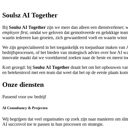
Soulsz AI Together
Bij
Soulsz AI Together
zijn we meer dan alleen een dienstverlener; 
employee first
, omdat we geloven dat gemotiveerde en gelukkige team
waarin iedereen kan groeien, zich gewaardeerd voelt en waarin wins
We zijn gespecialiseerd in het toegankelijk en toepasbaar maken van
bedrijfsprocessen, of het bieden van strategisch advies over hoe AI 
innovatie maakt dat we voortdurend zoeken naar de beste en meest to
Kort gezegd: bij
Soulsz AI Together
draait het om het opbouwen van 
en betekenisvol met een team dat weet dat het op de eerste plaats kom
Onze diensten
Passend voor uw bedrijf
AI Consultancy & Projecten
Wij begrijpen dat veel organisaties op zoek zijn naar manieren om sl
AI succesvol toe te passen in hun processen en strategie.