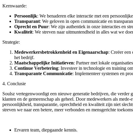
Kernwaarde:
Persoonlijk
: We benaderen elke interactie met een persoonlijk
Transparant
: We geloven in open communicatie en transparantie
Oprecht en Puur
: We zijn authentiek in onze interacties en stre
Kwaliteit
: We streven naar uitmuntendheid in alles wat we doen
Strategie:
Medewerkersbetrokkenheid en Eigenaarschap
: Creëer een
het bedrijf.
Maatschappelijke Initiatieven
: Partner met lokale organisati
Continue Verbetering
: Investeer in technologie en training 
Transparante Communicatie
: Implementeer systemen en proce
4. Conclusie
Soulsz vertegenwoordigt een nieuwe generatie bedrijven, die verder ga
klanten en de gemeenschap als geheel. Door medewerkers als mede-e
persoonlijkheid, transparantie, oprechtheid en kwaliteit zijn niet slec
streven we naar een betere, meer verbonden en mensgerichte toekoms
Ervaren team, diepgaande kennis.